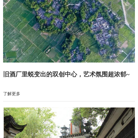
旧酒厂里蜕变出的双创中心，艺术氛围超浓郁~
了解更多