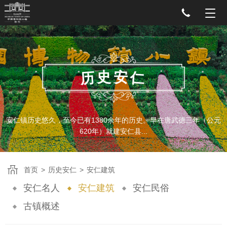
史
安
历
仁
安仁镇历史悠久，至今已有1380余年的历史。早在唐武德三年（公元
620年）就建安仁县...
首页
>
历史安仁
>
安仁建筑
安仁名人
安仁建筑
安仁民俗
古镇概述