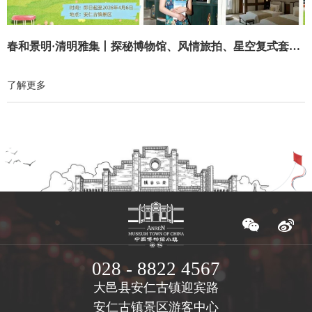
春和景明·清明雅集丨探秘博物馆、风情旅拍、星空复式套房、亲子漫游…一站式开启沉浸式诗意文化之旅
了解更多
028 - 8822 4567
大邑县安仁古镇迎宾路
安仁古镇景区游客中心