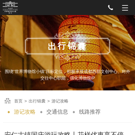
行
锦
出
囊
围绕“世界博物馆小镇”目标定位，积极承接成都西部文创中心、对外
交往中心职能，强化博物馆IP
首页
>
出行锦囊
>
游记攻略
游记攻略
交通信息
线路推荐
安仁古镇国庆游玩攻略丨花样优惠享不停，