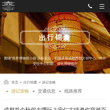
行
锦
出
囊
围绕“世界博物馆小镇”目标定位，积极承接成都西部文创中心、对外
交往中心职能，强化博物馆IP
首页
>
出行锦囊
>
游记攻略
游记攻略
交通信息
线路推荐
成都首个秋假去哪玩？安仁古镇邀你穿越百