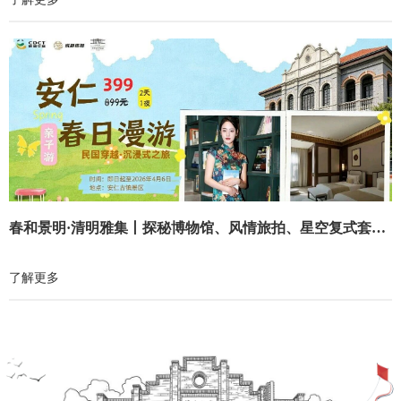
春和景明·清明雅集丨探秘博物馆、风情旅拍、星空复式套房、亲子漫游…一站式开启沉浸式诗意文化之旅
了解更多