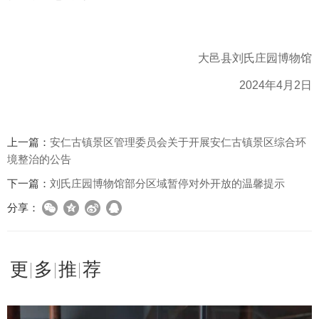
大邑县刘氏庄园博物馆
2024年4月2日
上一篇：
安仁古镇景区管理委员会关于开展安仁古镇景区综合环
境整治的公告
下一篇：
刘氏庄园博物馆部分区域暂停对外开放的温馨提示
分享：
更多推荐