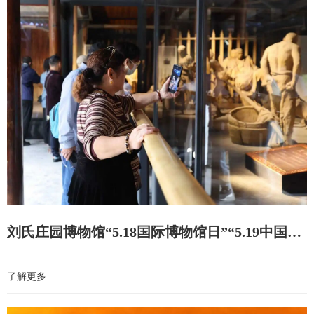
刘氏庄园博物馆“5.18国际博物馆日”“5.19中国旅游日”两大优惠福利等您来
了解更多