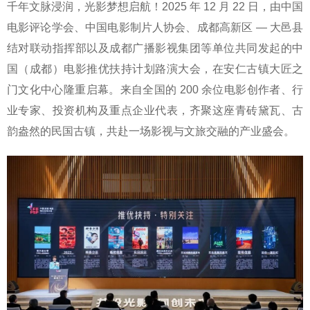
千年文脉浸润，光影梦想启航！2025 年 12 月 22 日，由中国
电影评论学会、中国电影制片人协会、成都高新区 — 大邑县
结对联动指挥部以及成都广播影视集团等单位共同发起的中
国（成都）电影推优扶持计划路演大会，在安仁古镇大匠之
门文化中心隆重启幕。来自全国的 200 余位电影创作者、行
业专家、投资机构及重点企业代表，齐聚这座青砖黛瓦、古
韵盎然的民国古镇，共赴一场影视与文旅交融的产业盛会。