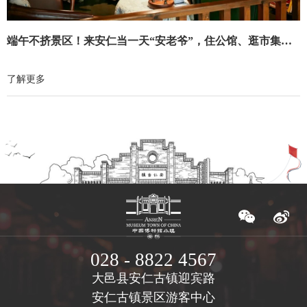
端午不挤景区！来安仁当一天“安老爷”，住公馆、逛市集、射五毒、赢折扣！
了解更多
028 - 8822 4567
大邑县安仁古镇迎宾路
安仁古镇景区游客中心