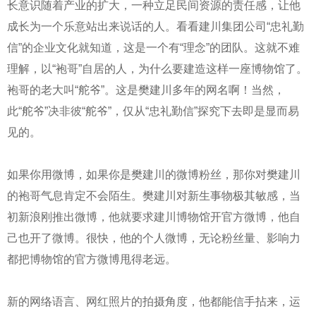
长意识随着产业的扩大，一种立足民间资源的责任感，让他
成长为一个乐意站出来说话的人。看看建川集团公司“忠礼勤
信”的企业文化就知道，这是一个有“理念”的团队。这就不难
理解，以“袍哥”自居的人，为什么要建造这样一座博物馆了。
袍哥的老大叫“舵爷”。这是樊建川多年的网名啊！当然，
此“舵爷”决非彼“舵爷”，仅从“忠礼勤信”探究下去即是显而易
见的。
如果你用微博，如果你是樊建川的微博粉丝，那你对樊建川
的袍哥气息肯定不会陌生。樊建川对新生事物极其敏感，当
初新浪刚推出微博，他就要求建川博物馆开官方微博，他自
己也开了微博。很快，他的个人微博，无论粉丝量、影响力
都把博物馆的官方微博甩得老远。
新的网络语言、网红照片的拍摄角度，他都能信手拈来，运