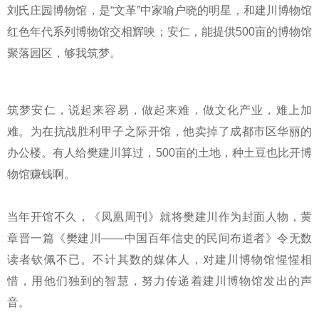
刘氏庄园博物馆，是“文革”中家喻户晓的明星，和建川博物馆
红色年代系列博物馆交相辉映；安仁，能提供500亩的博物馆
聚落园区，够我筑梦。
筑梦安仁，说起来容易，做起来难，做文化产业，难上加
难。为在抗战胜利甲子之际开馆，他卖掉了成都市区华丽的
办公楼。有人给樊建川算过，500亩的土地，种土豆也比开博
物馆赚钱啊。
当年开馆不久，《凤凰周刊》就将樊建川作为封面人物，黄
章晋一篇《樊建川——中国百年信史的民间布道者》令无数
读者钦佩不已。不计其数的媒体人，对建川博物馆惺惺相
惜，用他们独到的智慧，努力传递着建川博物馆发出的声
音。