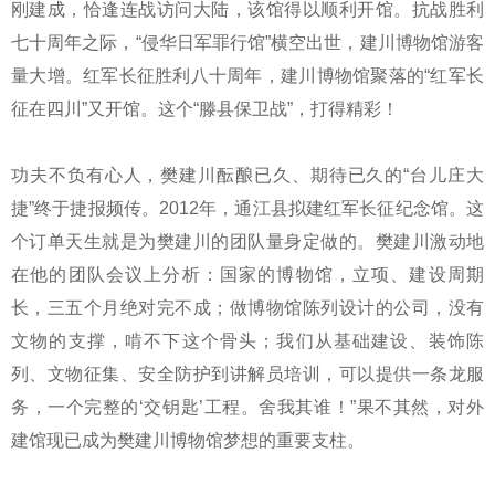
刚建成，恰逢连战访问大陆，该馆得以顺利开馆。抗战胜利
七十周年之际，“侵华日军罪行馆”横空出世，建川博物馆游客
量大增。红军长征胜利八十周年，建川博物馆聚落的“红军长
征在四川”又开馆。这个“滕县保卫战”，打得精彩！
功夫不负有心人，樊建川酝酿已久、期待已久的“台儿庄大
捷”终于捷报频传。2012年，通江县拟建红军长征纪念馆。这
个订单天生就是为樊建川的团队量身定做的。樊建川激动地
在他的团队会议上分析：国家的博物馆，立项、建设周期
长，三五个月绝对完不成；做博物馆陈列设计的公司，没有
文物的支撑，啃不下这个骨头；我们从基础建设、装饰陈
列、文物征集、安全防护到讲解员培训，可以提供一条龙服
务，一个完整的‘交钥匙’工程。舍我其谁！”果不其然，对外
建馆现已成为樊建川博物馆梦想的重要支柱。