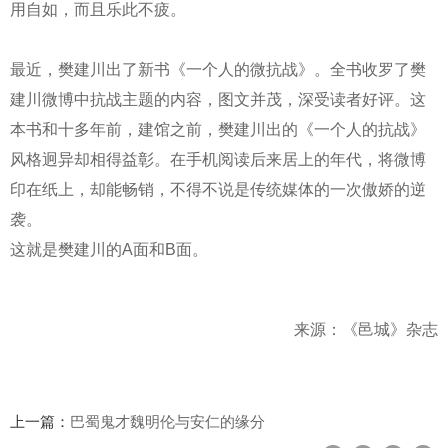
用自如，而且乐此不疲。
最近，樊建川出了新书《一个人的微抗战》。全书收罗了樊
建川微博中抗战主题的内容，图文并茂，深受读者好评。这
本书和十多年前，建馆之前，樊建川出的《一个人的抗战》
风格迥异却相得益彰。在手机阅读后来居上的年代，将微博
印在纸上，却能畅销，不得不说是传统媒体的一次傲娇的逆
袭。
这就是樊建川的A面和B面。
来源：《邑城》杂志
上一篇：
巴蜀鬼才魏明伦与安仁的缘分