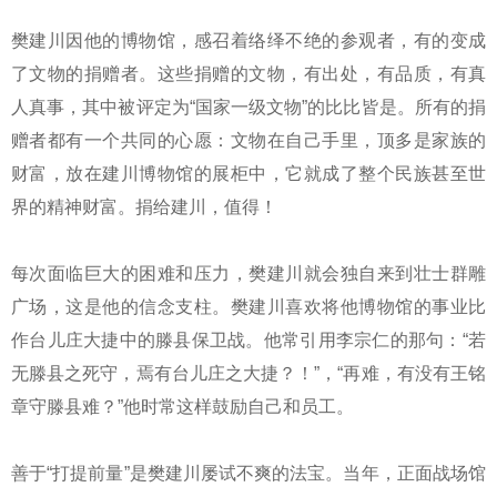
樊建川因他的博物馆，感召着络绎不绝的参观者，有的变成
了文物的捐赠者。这些捐赠的文物，有出处，有品质，有真
人真事，其中被评定为“国家一级文物”的比比皆是。所有的捐
赠者都有一个共同的心愿：文物在自己手里，顶多是家族的
财富，放在建川博物馆的展柜中，它就成了整个民族甚至世
界的精神财富。捐给建川，值得！
每次面临巨大的困难和压力，樊建川就会独自来到壮士群雕
广场，这是他的信念支柱。樊建川喜欢将他博物馆的事业比
作台儿庄大捷中的滕县保卫战。他常引用李宗仁的那句：“若
无滕县之死守，焉有台儿庄之大捷？！”，“再难，有没有王铭
章守滕县难？”他时常这样鼓励自己和员工。
善于“打提前量”是樊建川屡试不爽的法宝。当年，正面战场馆