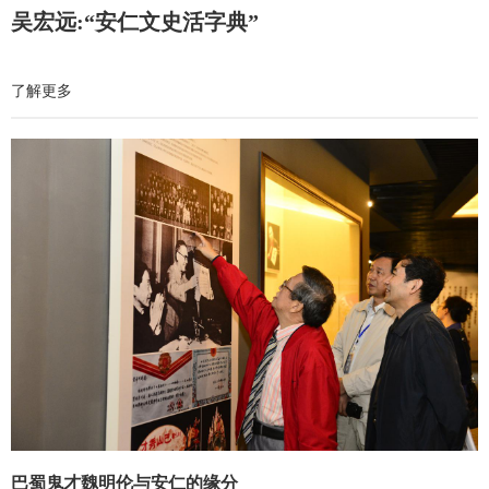
吴宏远:“安仁文史活字典”
了解更多
巴蜀鬼才魏明伦与安仁的缘分