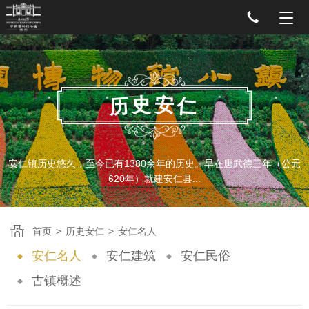
史
安
历
仁
安仁镇历史悠久，至今已有1380余年的历史。早在唐武德三年（公元
620年）就建安仁县...
首页
>
历史安仁
>
安仁名人
安仁名人
安仁建筑
安仁民俗
古镇概述