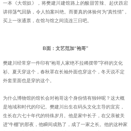
一本《大馆奴》，将樊建川建馆路上的酸甜苦辣、起伏跌宕
讲得荡气回肠，令人拍案叫绝。而要真的体验何为“真性情”，
买上一张通票，在馆与馆之间流连三日吧。
B面：文艺范加“袍哥”
樊建川经常穿一件印有“袍哥人家绝不拉稀摆带”字样的文化
衫。夏天穿这个，春秋罩在长袖外面也穿这个，冬天说不定
外套里面也是穿的这个。
为什么博物馆的馆长会对袍哥这个身份情有独钟呢？这大概
是地域和时代的印记。樊建川出生在码头文化主导的宜宾，
生长在六七十年代的特殊岁月。他是家中长子，在父亲被关
进“牛棚”的那夜，他瞬间成熟了，成了一家之长。他的这种家