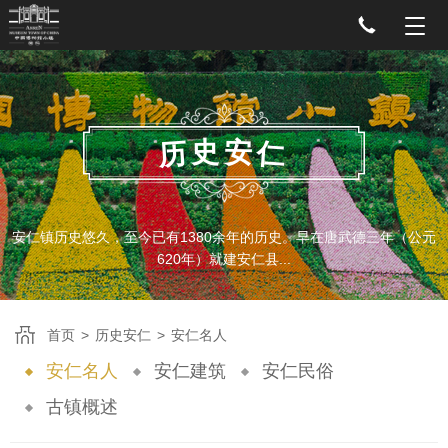
史
安
历
仁
安仁镇历史悠久，至今已有1380余年的历史。早在唐武德三年（公元
620年）就建安仁县...
首页
>
历史安仁
>
安仁名人
安仁名人
安仁建筑
安仁民俗
古镇概述