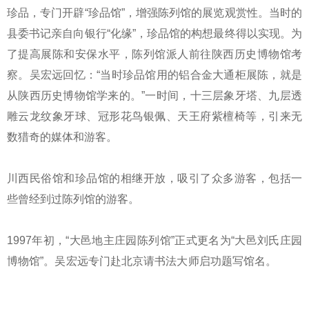
珍品，专门开辟“珍品馆”，增强陈列馆的展览观赏性。当时的
县委书记亲自向银行“化缘”，珍品馆的构想最终得以实现。为
了提高展陈和安保水平，陈列馆派人前往陕西历史博物馆考
察。吴宏远回忆：“当时珍品馆用的铝合金大通柜展陈，就是
从陕西历史博物馆学来的。”一时间，十三层象牙塔、九层透
雕云龙纹象牙球、冠形花鸟银佩、天王府紫檀椅等，引来无
数猎奇的媒体和游客。
川西民俗馆和珍品馆的相继开放，吸引了众多游客，包括一
些曾经到过陈列馆的游客。
1997年初，“大邑地主庄园陈列馆”正式更名为“大邑刘氏庄园
博物馆”。吴宏远专门赴北京请书法大师启功题写馆名。