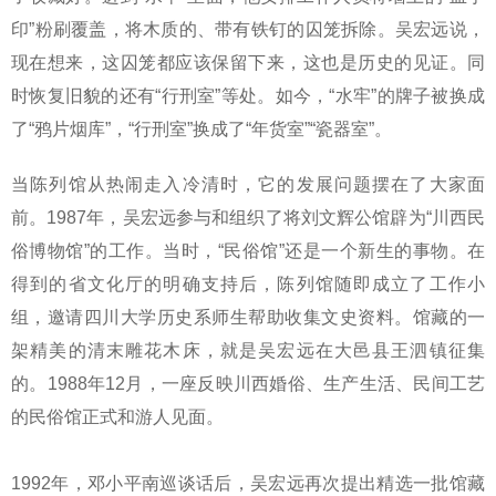
印”粉刷覆盖，将木质的、带有铁钉的囚笼拆除。吴宏远说，
现在想来，这囚笼都应该保留下来，这也是历史的见证。同
时恢复旧貌的还有“行刑室”等处。如今，“水牢”的牌子被换成
了“鸦片烟库”，“行刑室”换成了“年货室”“瓷器室”。
当陈列馆从热闹走入冷清时，它的发展问题摆在了大家面
前。1987年，吴宏远参与和组织了将刘文辉公馆辟为“川西民
俗博物馆”的工作。当时，“民俗馆”还是一个新生的事物。在
得到的省文化厅的明确支持后，陈列馆随即成立了工作小
组，邀请四川大学历史系师生帮助收集文史资料。馆藏的一
架精美的清末雕花木床，就是吴宏远在大邑县王泗镇征集
的。1988年12月，一座反映川西婚俗、生产生活、民间工艺
的民俗馆正式和游人见面。
1992年，邓小平南巡谈话后，吴宏远再次提出精选一批馆藏