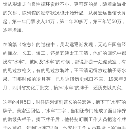
馆从艰难走向良性循环贡献不小。更可喜的是，随着旅游业
的兴起，陈列馆的经济状况也开始升温。从吴宏远当馆长算
起，第一年门票收入14万，第二年20多万，第三年近50万，
逐年增加
。
在编纂《馆志》的过程中，吴宏远逐渐发现，无论庄园曾经
的佃农、长工、短工，还是五姨太王玉清，他们的回忆中都
没有“水牢”。被问及“水牢”的时候，都说那是一处储藏室，有
的见过放枪支，有的见过放鸦片，王玉清记得放过柚子等水
果。而那时候的冷月英，已对这段历史缄口不言。1988年3
月，四川省文化厅批文，摘掉“水牢”的牌子，还历史以真实。
这年的4月5日，时任陈列馆副馆长的吴宏远，摘下了“水牢”的
牌子。吴宏远回忆，“水牢”二字，当初还专门绘成了面目狰狞
的骷髅头样子。摘下牌子后，他特别叮嘱工作人员把这个牌
子收藏好。进到“水牢”里面，他安排工作人员将墙上的“血手