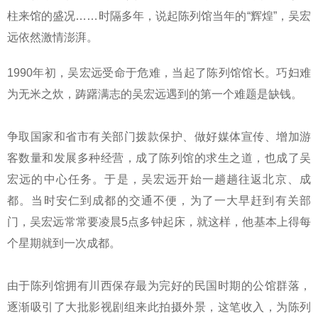
柱来馆的盛况……时隔多年，说起陈列馆当年的“辉煌”，吴宏
远依然激情澎湃。
1990年初，吴宏远受命于危难，当起了陈列馆馆长。巧妇难
为无米之炊，踌躇满志的吴宏远遇到的第一个难题是缺钱。
争取国家和省市有关部门拨款保护、做好媒体宣传、增加游
客数量和发展多种经营，成了陈列馆的求生之道，也成了吴
宏远的中心任务。于是，吴宏远开始一趟趟往返北京、成
都。当时安仁到成都的交通不便，为了一大早赶到有关部
门，吴宏远常常要凌晨5点多钟起床，就这样，他基本上得每
个星期就到一次成都。
由于陈列馆拥有川西保存最为完好的民国时期的公馆群落，
逐渐吸引了大批影视剧组来此拍摄外景，这笔收入，为陈列