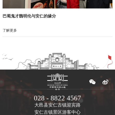
巴蜀鬼才魏明伦与安仁的缘分
了解更多
028 - 8822 4567
大邑县安仁古镇迎宾路
安仁古镇景区游客中心