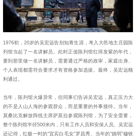
1976初，20岁的吴宏远告别知青生涯，考入大邑地主庄园陈
列馆当起了一名讲解员。此时正值陈列馆红得发紫的年代，
要到那里做一名讲解员，需要通过严格的政审，家庭出身、
个人表现都需符合要求才有资格参加选拔。最终，吴宏远顺
利通过。
当年，陈列馆火爆异常，但同事们告诉吴宏远，真正压力大
的不是人山人海的参观群众，而是重要的外事接待。当年，
莫桑比克解放阵线主席萨莫拉参观陈列馆，为了安全需要，
整个陈列馆半径500米内，只有工作人员和安保人员。吴宏远
还记得，红极一时的“宜宾白毛女”罗昌秀、当年的“姚明”穆铁