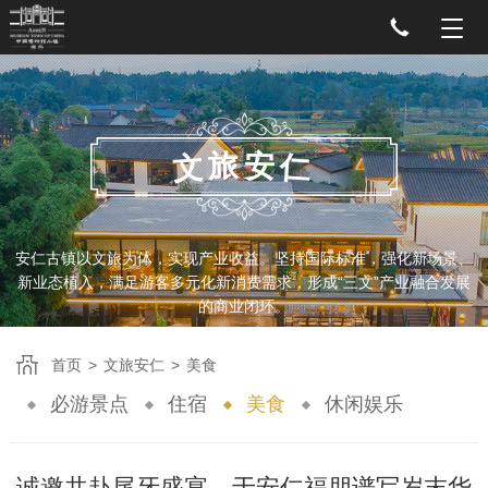
旅
安
文
仁
安仁古镇以文旅为体，实现产业收益。坚持国际标准，强化新场景、
新业态植入，满足游客多元化新消费需求，形成“三文”产业融合发展
的商业闭环。
首页
>
文旅安仁
>
美食
必游景点
住宿
美食
休闲娱乐
诚邀共赴尾牙盛宴，于安仁福朋谱写岁末华