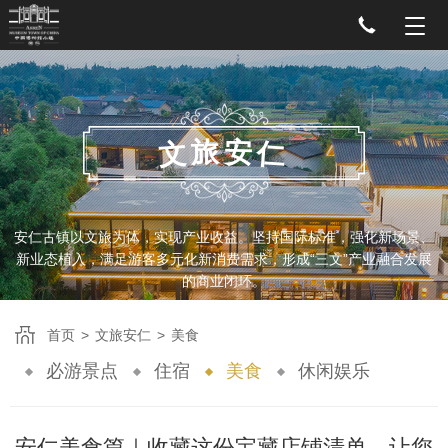
旅
安
文
仁
安仁古镇以文旅为体，实现产业收益。坚持国际标准，强化新场景、
新业态植入，满足游客多元化新消费需求，形成“三文”产业融合发展
的商业闭环。
首页
>
文旅安仁
>
美食
必游景点
住宿
美食
休闲娱乐
安仁美食篇｜收藏这份宝藏店铺清单，让您